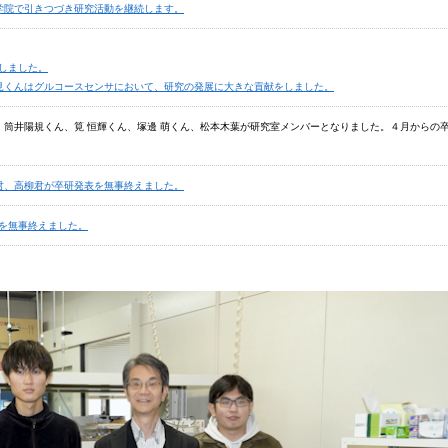
学院で引きつづき研究活動を継続します。
しました。
見くんはグルコースセンサにおいて、研究の発展に大きな貢献をしました。
、筒井陽規くん、筧 恒輝くん、塚邊 萌くん、松本木葉が研究室メンバーとなりました。４月からの
君、高柳君が卒研発表を無事終えました。
表を無事終えました。
 University International Joint Symposium
口頭発表賞を受賞しました。
ター発表賞を受賞しました。
iversity-Daegu University International Joint Symposium
iくんが口頭発表を行いました。
発表を行いました。
動報告書がJSTホームページに掲載されました。