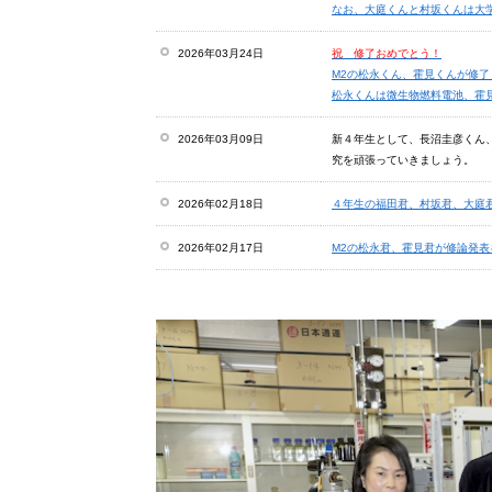
なお、大庭くんと村坂くんは大
2026年03月24日
祝 修了おめでとう！
M2の松永くん、霍見くんが修了
松永くんは微生物燃料電池、霍
2026年03月09日
新４年生として、長沼圭彦くん
究を頑張っていきましょう。
2026年02月18日
４年生の福田君、村坂君、大庭
2026年02月17日
M2の松永君、霍見君が修論発
2026年01月14日
The 12th Saga University-Daegu
において、Yudhaくんが優秀
松永くんと霍見くんが優秀ポス
2026年01月14日
佐賀大学で開催された The 12th Saga Un
において、Yudhaくん、Aziz
松永くん、霍見くんがポスター
2026年01月26日
JSTさくらサイエンスプラン活