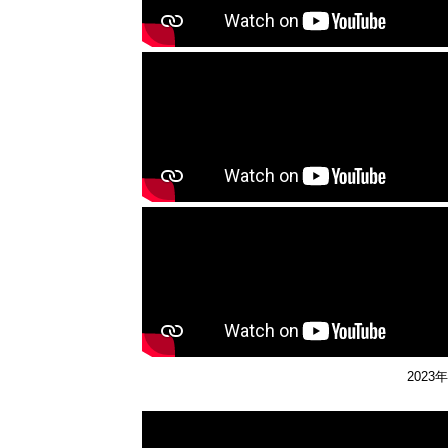
2025年10月03日
冨永教授がUniversitas Mu
2025年10月03日
冨永教授が60歳の誕生日を祝っ
2025年09月30日
中嶋直敏先生（九州大学名誉教
2025年09月27日
冨永教授が九州シンクロトロン
2025年09月25日
インドからのRajkumarくん、
2025年09月25日
祝
Aziziくん修士課程の修了お
2025年09月11日
M1とM2がトークシャーワーイ
2025年09月10日
冨永教授とIraくんが、インド
2025年09月09日
冨永教授とIraくんが、インド
演を行いました。
202
2025年09月04日
松永和真くんが、2025電気化
2025年08月27日
冨永教授がエジプト･Zewail Cit
た。