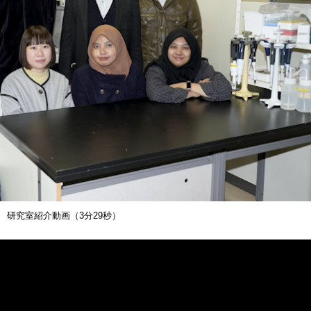
ィーを、音谷氏（第一期生）主催のもと開催しました。
されたエネルギーハーベスティングコンソーシアム（EHC）×アンビエントロニクス研究所（RIA）
を行いました。
Hamdy 先生が冨永研究室を訪問して、招待講演を行いました。
 International Youth Conference on Engineering Innovation (IYCEI) 2025 
年次大会で口頭発表しました。
た第35回日本MRS年次大会で招待講演を行いました。
ムにより、インドネシア・スラバヤ工科大学から大学院生1名と学部生1名、エジプト国立研究所から
研究室紹介動画（3分29秒）
の共同研究活動を実施しました。
日本ポーラログラフ学会の会長となることが正式に決定されました。
ーラログラフ討論会（宮崎）でポスター発表を行いました。Yudhaくんが優秀ポスター発表賞を受賞し