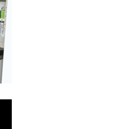
合同シ
で基調講演
大学院
まし