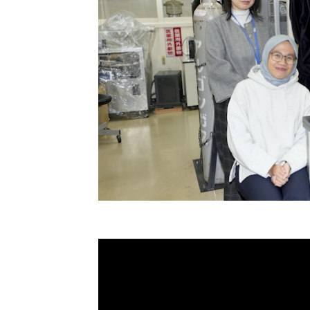
2025年12月28日
冨永研究室10周年記念パーテ
2025年12月12日
冨永教授が、 早稲田大学で開催
ンポジウム において、招待講演
2025年12月05日
エジプト国立研究所のRehab 
2025年11月28日
冨永教授がインドネシア・ブラビジャヤ大学主催の
を行いました。
2025年11月11日
Bayuくんが第35回日本MRS
2025年11月10日
冨永教授が、北九州市で開催され
2025年11月25日～2025
JSTさくらサイエンスプログラ
年12月04日
生2名が、冨永研究室で10日間
2025年10月22日
冨永教授が、2026年1月から
2025年10月22日
Yudhaくん、松永くんが、ポ
た。