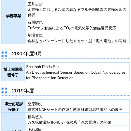
玉井志歩
金電極上における起源の異なるマルチ銅酵素の電極反応の
解析
学部卒業
石川雄也
CuSeナノ触媒によるCO₂の電気化学的触媒還元反応
草場貴仁
食材をセパレーターにしたカセット型「泥の電池」の開発
2020年度9月
Shaimah Rinda Sari
博士前期課
An Electrochemical Sensor Based on Cobalt Nanoparticles
程修了
for Phosphate Ion Detection
2019年度
博士前期課
桑原和史
程修了
導電性CNFシートの作製と酵素触媒型燃料電池への展開
相島悠人
ガス拡散電極を用いた海水系「泥の電池」の開発
上杉和司