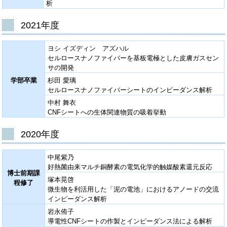
析
2021年度
ヨシ イズディン アズハル
セルロースナノファイバーを基板電極とした皮膚ガスセン
サの開発
学部卒業
杉田 愛璃
セルロースナノファイバーシートのインピーダンス解析
中村 舞衣
CNFシートへの生体関連物質の吸着挙動
2020年度
中尾紫乃
好熱菌由来マルチ銅酵素の電気化学的触媒酸素還元反応
博士前期課
塚本晃啓
程修了
微生物を利活用した「泥の電池」におけるアノードの交流
インピーダンス解析
岩永侑子
導電性CNFシートの作製とインピーダンス法による解析