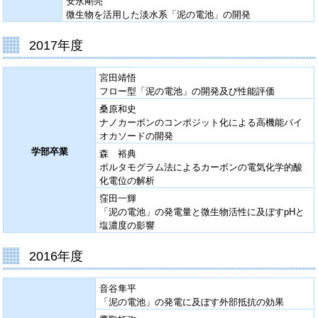
安永剛亮
微生物を活用した淡水系「泥の電池」の開発
2017年度
宮田靖悟
フロー型「泥の電池」の開発及び性能評価
桑原和史
ナノカーボンのコンポジット化による高機能バイ
オカソードの開発
学部卒業
森 裕典
ボルタモグラム法によるカーボンの電気化学的酸
化電位の解析
窪田一輝
「泥の電池」の発電量と微生物活性に及ぼすpHと
塩濃度の影響
2016年度
音谷隼平
「泥の電池」の発電に及ぼす外部抵抗の効果