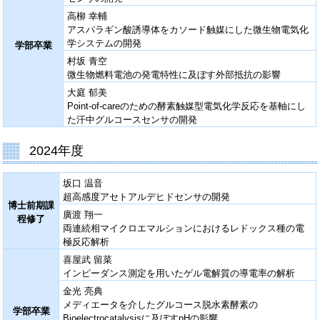
高柳 幸輔
アスパラギン酸誘導体をカソード触媒にした微生物電気化
学システムの開発
学部卒業
村坂 青空
微生物燃料電池の発電特性に及ぼす外部抵抗の影響
大庭 郁美
Point‐of‐careのための酵素触媒型電気化学反応を基軸にし
た汗中グルコースセンサの開発
2024年度
坂口 温音
超高感度アセトアルデヒドセンサの開発
博士前期課
廣渡 翔一
程修了
両連続相マイクロエマルションにおけるレドックス種の電
極反応解析
喜屋武 留菜
インピーダンス測定を用いたゲル電解質の導電率の解析
金光 亮典
メディエータを介したグルコース脱水素酵素の
学部卒業
Bioelectrocatalysisに及ぼすpHの影響