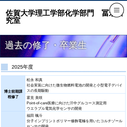
佐賀大学理工学部化学部門 冨永研
究室
過去の修了・卒業生
2025年度
松永 和真
社会実装に向けた微生物燃料電池の開発と小型電子デバイ
スの長期駆動
博士前期課
程修了
霍見 美咲
Point-of-care医療に向けた汗中グルコース測定用
ウエラブル電気化学センサの開発
福田 颯斗
分子インプリントポリマー修飾電極を用いたコルチゾール
センサの開発