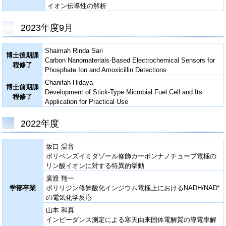
イオン伝導性の解析
2023年度9月
Shaimah Rinda Sari
博士後期課
Carbon Nanomaterials-Based Electrochemical Sensors for
程修了
Phosphate Ion and Amoxicillin Detections
Chanifah Hidaya
博士前期課
Development of Stick-Type Microbial Fuel Cell and Its
程修了
Application for Practical Use
2022年度
坂口 温音
ポリベンズイミダゾール修飾カーボンナノチューブ電極の
リン酸イオンに対する特異的挙動
廣渡 翔一
学部卒業
ポリリジン修飾酸化インジウム電極上におけるNADH/NAD⁺
の電気化学反応
山本 和真
インピーダンス測定による寒天由来固体電解質の導電率解