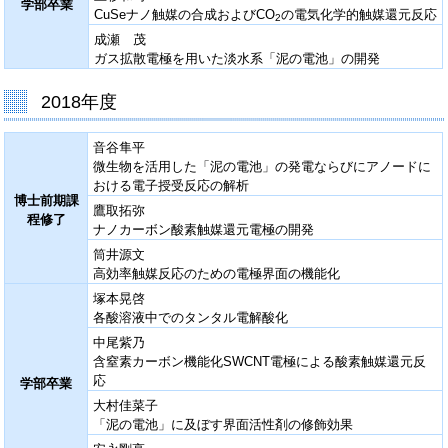
学部卒業
CuSeナノ触媒の合成およびCO
の電気化学的触媒還元反応
2
成瀬 茂
ガス拡散電極を用いた淡水系「泥の電池」の開発
2018年度
音谷隼平
微生物を活用した「泥の電池」の発電ならびにアノードに
おける電子授受反応の解析
博士前期課
鷹取拓弥
程修了
ナノカーボン酸素触媒還元電極の開発
筒井源文
高効率触媒反応のための電極界面の機能化
塚本晃啓
各酸溶液中でのタンタル電解酸化
中尾紫乃
含窒素カーボン機能化SWCNT電極による酸素触媒還元反
応
学部卒業
大村佳菜子
「泥の電池」に及ぼす界面活性剤の修飾効果