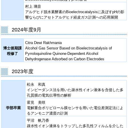
村上 璃音
アルデヒド脱水素酵素のBioelectrocatalysisに及ぼすpHの影
響ならびにアセトアルデヒド経皮ガス計測への応用展開
2024年度9月
Citra Dewi Rakhmania
博士後期課
Alcohol Gas Sensor Based on Bioelectrocatalysis of
程修了
Pyrroloquinoline Quinone-Dependent Alcohol
Dehydrogenase Adsorbed on Carbon Electrodes
2023年度
松永 和真
インピーダンス法を用いた疎水性イオン液体を含侵した多
孔質膜の電気伝導性の解析
霍見 美咲
学部卒業
電解重合ポリピロール膜センサを用いた電位差測定法によ
るアンモニア濃度の計測
平沼 帆乃香
疎水性イオン液体をトラップした多孔性フィルムを介した