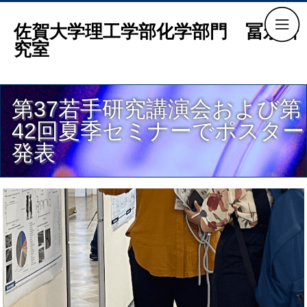
佐賀大学理工学部化学部門 冨永研
究室
第37若手研究講演会および第
42回夏季セミナーでポスター
発表