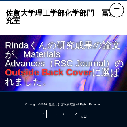
佐賀大学理工学部化学部門 冨永研
究室
Rindaくんの研究成果の論文
が、Materials
Advances（RSC Journal）の
Outside Back Cover
に選ば
れました。
Copyright ©2016- 佐賀大学 冨永研究室 All Rights Reserved.
3
1
9
3
9
2
人目