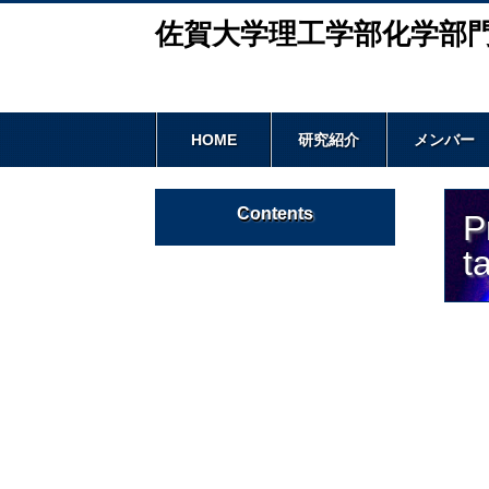
佐賀大学理工学部化学部
HOME
研究紹介
メンバー
Contents
P
t