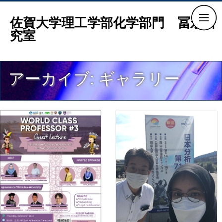
佐賀大学理工学部化学部門 冨永研
究室
アーカイブ:
ギャラリー