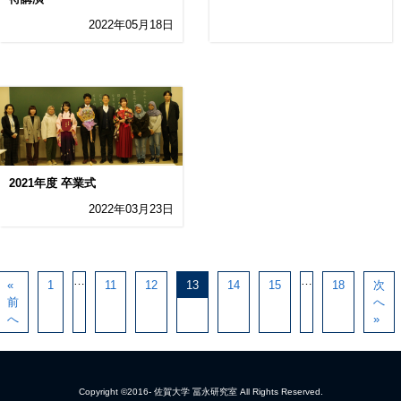
2022年05月18日
2021年度 卒業式
2022年03月23日
…
…
«
1
11
12
13
14
15
18
次
前
へ
へ
»
Copyright ©2016- 佐賀大学 冨永研究室 All Rights Reserved.