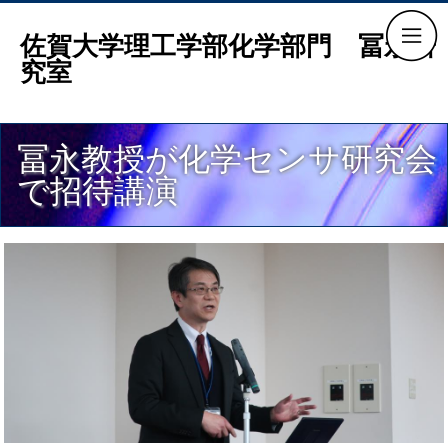
佐賀大学理工学部化学部門 冨永研
究室
冨永教授が化学センサ研究会
で招待講演