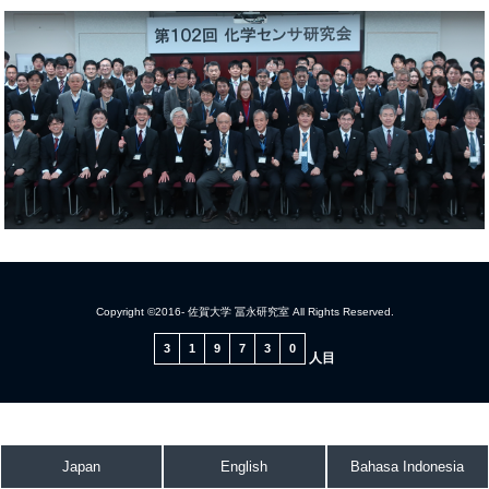
Copyright ©2016- 佐賀大学 冨永研究室 All Rights Reserved.
3
1
9
7
3
0
人目
Japan
English
Bahasa Indonesia