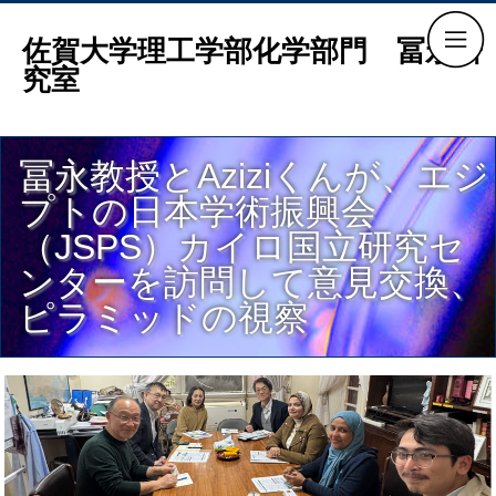
佐賀大学理工学部化学部門 冨永研
究室
冨永教授とAziziくんが、エジ
プトの日本学術振興会
（JSPS）カイロ国立研究セ
ンターを訪問して意見交換、
ピラミッドの視察