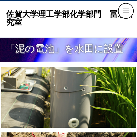
佐賀大学理工学部化学部門 冨永研
究室
「泥の電池」を水田に設置