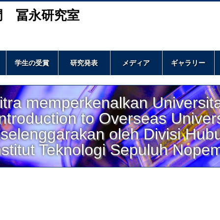
門 冨永研究室
学生の受賞
研究発表
メディア
ギャラリー
itra memperkenalkan Universit
Introduction to Overseas Univers
iselenggarakan oleh Divisi Hub
nstitut Teknologi Sepuluh Nopem