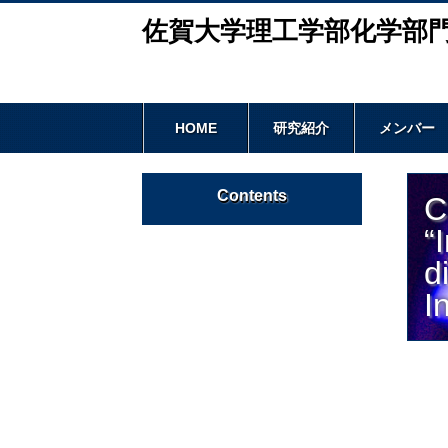
佐賀大学理工学部化学部
HOME
研究紹介
メンバー
Contents
C
“
d
I