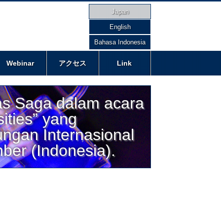
Japan
English
Bahasa Indonesia
Webinar
アクセス
Link
as Saga dalam acara
ities” yang
ungan Internasional
ber (Indonesia).