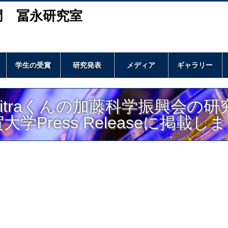
門 冨永研究室
学生の受賞
研究発表
メディア
ギャラリー
Citraくんの加藤科学振興会の
大学Press Releaseに掲載し