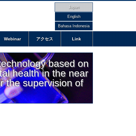
Japan
English
Bahasa Indonesia
Webinar
アクセス
Link
otechnology based on
tal health in the near
r the supervision of