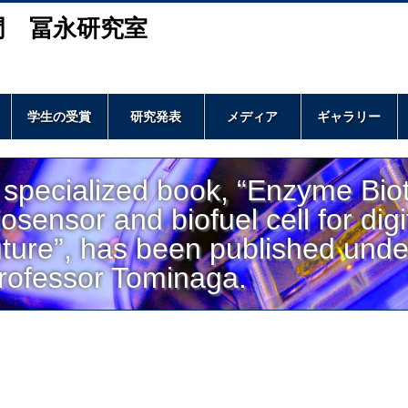
門 冨永研究室
学生の受賞
研究発表
メディア
ギャラリー
 specialized book, “Enzyme Bi
iosensor and biofuel cell for digi
uture”, has been published unde
rofessor Tominaga.