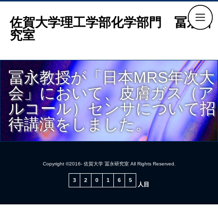
佐賀大学理工学部化学部門 冨永研
究室
冨永教授が「日本MRS年次大
会」において、皮膚ガス（ア
ルコール）センサについて招
待講演をしました。
Copyright ©2016- 佐賀大学 冨永研究室 All Rights Reserved.
3
2
0
1
6
5
人目