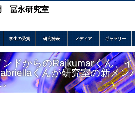
門 冨永研究室
学生の受賞
研究発表
メディア
ギャラリー
インドからのRajkumarくん
Gabriellaくんが研究室の新
た。