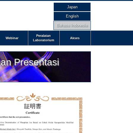
Japan
English
Bahasa Indonesia
Peralatan
Webinar
Akses
Laboratorium
n Presentasi