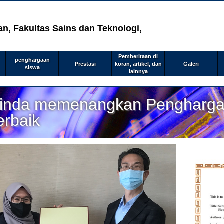
n, Fakultas Sains dan Teknologi,
Pemberitaan di
penghargaan
Prestasi
koran, artikel, dan
Galeri
siswa
lainnya
inda memenangkan Penghargaa
erbaik